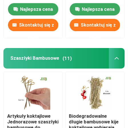
cukrowej na bazie
Sztućce luzem na
trzciny cukrowej
obiad 6,5 ''
Najlepsza cena
Najlepsza cena
Skontaktuj się z
Skontaktuj się z
nami
nami
Szaszłyki Bambusowe
(11)
Artykuły koktajlowe
Biodegradowalne
Jednorazowe szaszłyki
długie bambusowe kije
bambusowe do
koktajlowe wybierają