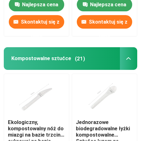
sztućce do restauracji
restauracji w domu i
Najlepsza cena
Najlepsza cena
BBQ Party
kuchni
Wykałaczki luzem
Skontaktuj się z
Skontaktuj się z
nami
nami
Jednorazowe pałeczki
Biodegradowalne słomki do picia
Kompostowalne sztućce
(21)
Drewniany patyczek do lodów
Jednorazowy stożek do serwowania
Płyty biodegradowalne
Ekologiczny,
Jednorazowe
kompostowalny nóż do
biodegradowalne łyżki
miazgi na bazie trzciny
kompostowalne
Pojemnik na żywność Bagasse