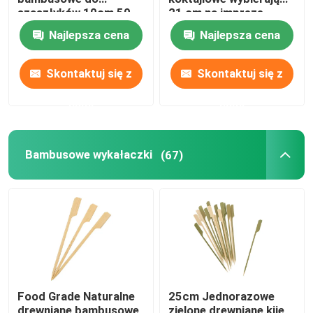
szaszłyków 10cm 50
21 cm na imprezę
sztuk
Najlepsza cena
Najlepsza cena
Skontaktuj się z
Skontaktuj się z
nami
nami
Bambusowe wykałaczki
(67)
Food Grade Naturalne
25cm Jednorazowe
drewniane bambusowe
zielone drewniane kije