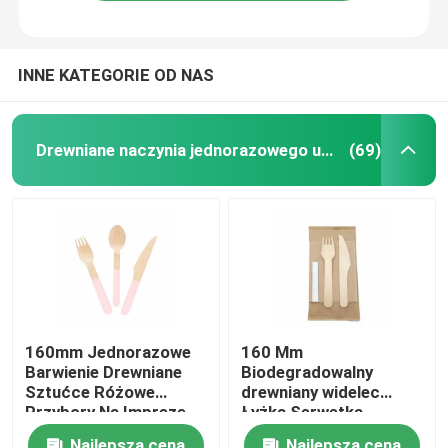
INNE KATEGORIE OD NAS
Drewniane naczynia jednorazowego użytku
(69)
Dom
160mm Jednorazowe
160 Mm
Barwienie Drewniane
Biodegradowalny
O nas
Sztućce Różowe
drewniany widelec
Przybory Na Imprezę
Łyżka Serwetka
Wykałaczka z
Łączność
Najlepsza cena
Najlepsza cena