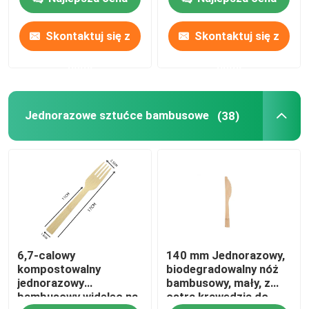
owiniętym
opakowaniem
papierowym
Skontaktuj się z
Skontaktuj się z
Produkty
nami
nami
Drewniane naczynia jednorazowego użytku
Jednorazowe sztućce bambusowe
(38)
Jednorazowe sztućce bambusowe
Kompostowalne sztućce
Szaszłyki Bambusowe
6,7-calowy
140 mm Jednorazowy,
Bambusowe wykałaczki
kompostowalny
biodegradowalny nóż
jednorazowy
bambusowy, mały, z
bambusowy widelec na
ostrą krawędzią do
Pałeczki do mieszania kawy